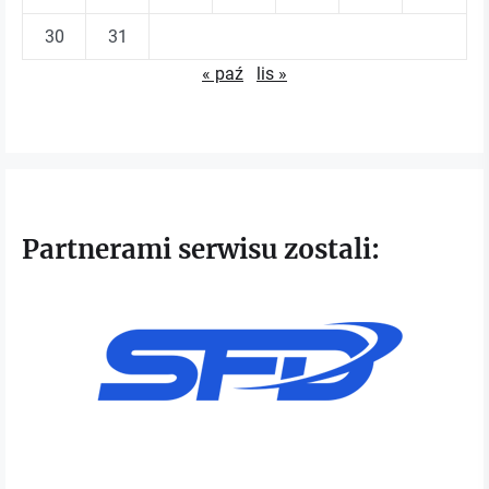
30
31
« paź
lis »
Partnerami serwisu zostali: