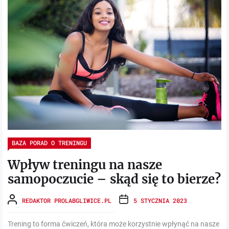
BAZA PORAD O TRENINGU
Wpływ treningu na nasze
samopoczucie – skąd się to bierze?
REDAKTOR PROLABGLIWICE.PL
5 STYCZNIA 2023
Trening to forma ćwiczeń, która może korzystnie wpłynąć na nasze