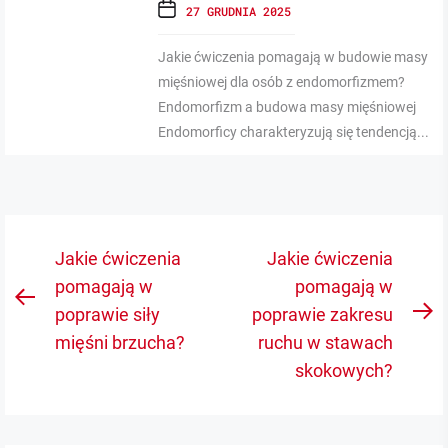
27 GRUDNIA 2025
Jakie ćwiczenia pomagają w budowie masy
mięśniowej dla osób z endomorfizmem?
Endomorfizm a budowa masy mięśniowej
Endomorficy charakteryzują się tendencją...
Nawigacja
Jakie ćwiczenia
Jakie ćwiczenia
wpisu
pomagają w
pomagają w
Previous
poprawie siły
poprawie zakresu
N
post:
mięśni brzucha?
ruchu w stawach
po
skokowych?