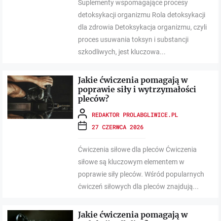
Suplementy wspomagające procesy
detoksykacji organizmu Rola detoksykacji
dla zdrowia Detoksykacja organizmu, czyli
proces usuwania toksyn i substancji
szkodliwych, jest kluczowa...
Jakie ćwiczenia pomagają w
poprawie siły i wytrzymałości
pleców?
REDAKTOR PROLABGLIWICE.PL
27 CZERWCA 2026
Ćwiczenia siłowe dla pleców Ćwiczenia
siłowe są kluczowym elementem w
poprawie siły pleców. Wśród popularnych
ćwiczeń siłowych dla pleców znajdują...
Jakie ćwiczenia pomagają w