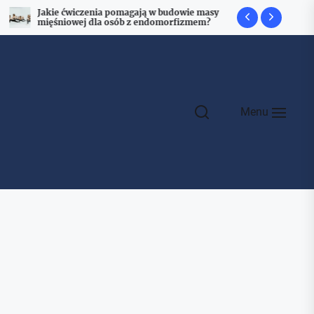
Jakie ćwiczenia pomagają w budowie masy
Jakie ćwic
mięśniowej dla osób z endomorfizmem?
mięśni czw
Menu