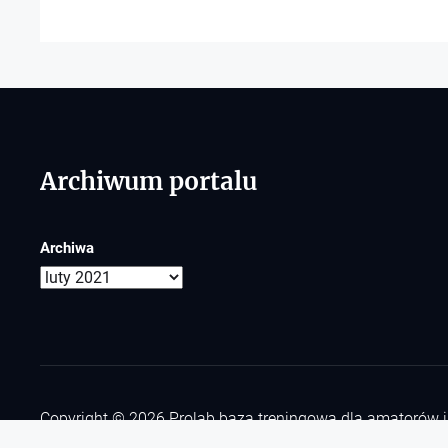
Archiwum portalu
Archiwa
Copyright © 2026
Prolab baza treningowa dla amatorów
Theme: Tribunal By
Themeinwp.
Powered by
WordPress.