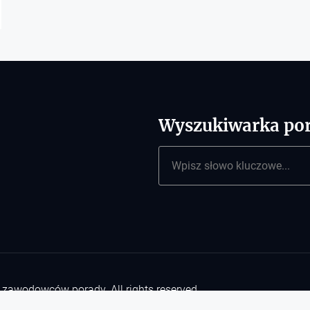
Wyszukiwarka por
Szukaj
 i zawodowców porady.
All rights reserved.