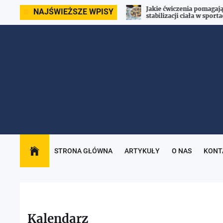
Skip
Jakie ćwiczenia pomagają
NAJŚWIEŻSZE WPISY
ćwiczenia pomagają w redukcji cellulitu?
stabilizacji ciała w sporta
to
wytrzymałościowych?
the
content
STRONA GŁÓWNA
ARTYKUŁY
O NAS
KONT
Kalendarz