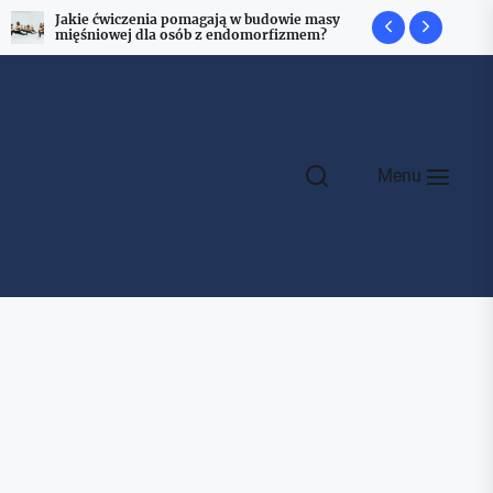
Jakie ćwiczenia pomagają w budowie masy
Jakie ćwic
mięśniowej dla osób z endomorfizmem?
mięśni czw
Menu