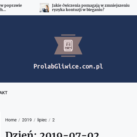
 w poprawie
Jakie ćwiczenia pomagają w zmniejszeniu
ch
ryzyka kontuzji w bieganiu?
Prolab
baza
treningowa
dla
amatorów
i
zawodowców
porady
AKT
Home
2019
lipiec
2
Dzień:
2019-07-02