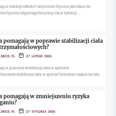
ą w redukcji cellulitu? Aktywność fizyczna jako klucz do
enia fizyczne odgrywają kluczową rolę w redukcji...
a pomagają w poprawie stabilizacji ciała
trzymałościowych?
LIWICE.PL
27 LUTEGO 2026
ją w poprawie stabilizacji ciała w sportach
aczenie stabilizacji ciała w sporcie Ćwiczenia mające na celu
ia pomagają w zmniejszeniu ryzyka
eganiu?
LIWICE.PL
27 STYCZNIA 2026