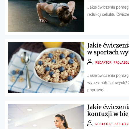
Jakie ćwiczenia pomagaj
redukcji cellulitu Ćwicz
Jakie ćwiczeni
w sportach wy
REDAKTOR PROLABG
Jakie ćwiczenia pomaga
wytrzymałościowych? Zn
poprawę...
Jakie ćwiczen
kontuzji w bi
REDAKTOR PROLABG