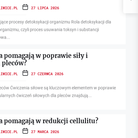
r
LIWICE.PL
27 LIPCA 2026
ce procesy detoksykacji organizmu Rola detoksykacji dla
rganizmu, czyli proces usuwania toksyn i substancji
owa...
a pomagają w poprawie siły i
 pleców?
LIWICE.PL
27 CZERWCA 2026
pleców Ćwiczenia siłowe są kluczowym elementem w poprawie
ularnych ćwiczeń siłowych dla pleców znajdują...
a pomagają w redukcji cellulitu?
LIWICE.PL
27 MARCA 2026