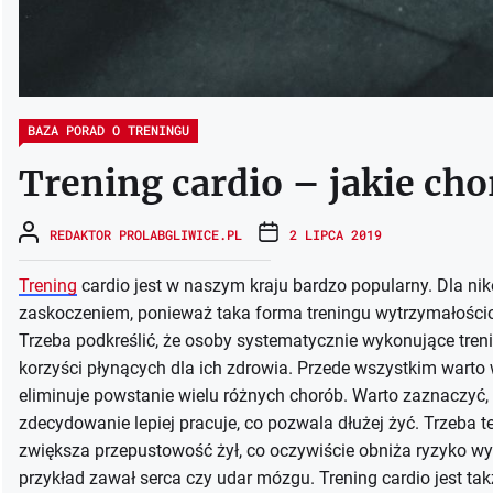
BAZA PORAD O TRENINGU
Trening cardio – jakie cho
REDAKTOR PROLABGLIWICE.PL
2 LIPCA 2019
Trening
cardio jest w naszym kraju bardzo popularny. Dla ni
zaskoczeniem, ponieważ taka forma treningu wytrzymałości
Trzeba podkreślić, że osoby systematycznie wykonujące treni
korzyści płynących dla ich zdrowia. Przede wszystkim warto
eliminuje powstanie wielu różnych chorób. Warto zaznaczyć,
zdecydowanie lepiej pracuje, co pozwala dłużej żyć. Trzeba te
zwiększa przepustowość żył, co oczywiście obniża ryzyko wy
przykład zawał serca czy udar mózgu. Trening cardio jest ta