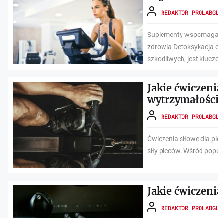
REDAKTOR PROLABG
Suplementy wspomagają
zdrowia Detoksykacja o
szkodliwych, jest klucz
Jakie ćwiczeni
wytrzymałości
REDAKTOR PROLABG
Ćwiczenia siłowe dla 
siły pleców. Wśród pop
Jakie ćwiczeni
REDAKTOR PROLABG