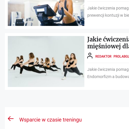
Jakie ćwiczenia pomaga
prewencji kontuzji w bi
Jakie ćwiczen
mięśniowej d
REDAKTOR PROLABG
Jakie ćwiczenia pomag
Endomorfizm a budowa 
Nawigacja
Wsparcie w czasie treningu
Previous