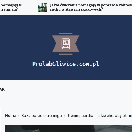
 w poprawie zakresu
Jakie ćwiczenia rozwijają siłę i wytrzymałość
ych?
treningu biegowym?
Prolab
baza
treningowa
dla
amatorów
i
zawodowców
porady
AKT
Home
Baza porad o treningu
Trening cardio – jakie choroby elimi