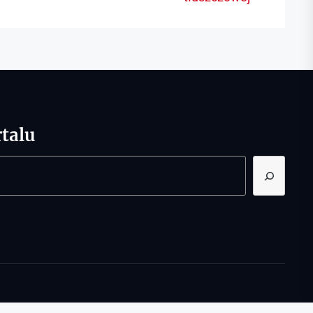
post:
talu