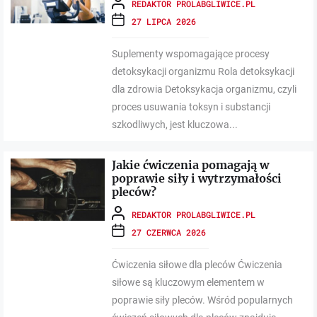
REDAKTOR PROLABGLIWICE.PL
27 LIPCA 2026
Suplementy wspomagające procesy
detoksykacji organizmu Rola detoksykacji
dla zdrowia Detoksykacja organizmu, czyli
proces usuwania toksyn i substancji
szkodliwych, jest kluczowa...
Jakie ćwiczenia pomagają w
poprawie siły i wytrzymałości
pleców?
REDAKTOR PROLABGLIWICE.PL
27 CZERWCA 2026
Ćwiczenia siłowe dla pleców Ćwiczenia
siłowe są kluczowym elementem w
poprawie siły pleców. Wśród popularnych