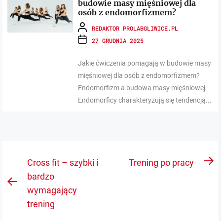
budowie masy mięśniowej dla
osób z endomorfizmem?
REDAKTOR PROLABGLIWICE.PL
27 GRUDNIA 2025
Jakie ćwiczenia pomagają w budowie masy
mięśniowej dla osób z endomorfizmem?
Endomorfizm a budowa masy mięśniowej
Endomorficy charakteryzują się tendencją...
Nawigacja
Cross fit – szybki i
Trening po pracy
N
wpisu
bardzo
po
Previous
wymagający
post:
trening