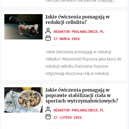
ćwiczeń siłowych dla pleców znajdują...
Jakie ćwiczenia pomagają w
redukcji cellulitu?
REDAKTOR PROLABGLIWICE.PL
27 MARCA 2026
Jakie ćwiczenia pomagają w redukcji
cellulitu? Aktywność fizyczna jako klucz do
redukcji cellulitu Ćwiczenia fizyczne
odgrywają kluczową rolę w redukcji...
Jakie ćwiczenia pomagają w
poprawie stabilizacji ciała w
sportach wytrzymałościowych?
REDAKTOR PROLABGLIWICE.PL
27 LUTEGO 2026